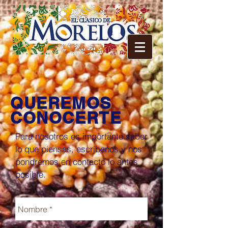
QUEREMOS
CONOCERTE
Para nosotros es importante saber
lo que piensas, escríbenos y nos
pondremos en contacto lo antes
posible.